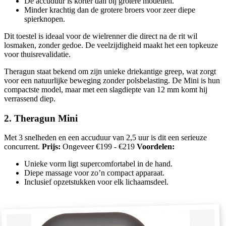
De accuduur is korter dan bij grotere modellen.
Minder krachtig dan de grotere broers voor zeer diepe
spierknopen.
Dit toestel is ideaal voor de wielrenner die direct na de rit wil
losmaken, zonder gedoe. De veelzijdigheid maakt het een topkeuze
voor thuisrevalidatie.
Theragun staat bekend om zijn unieke driekantige greep, wat zorgt
voor een natuurlijke beweging zonder polsbelasting. De Mini is hun
compactste model, maar met een slagdiepte van 12 mm komt hij
verrassend diep.
2. Theragun Mini
Met 3 snelheden en een accuduur van 2,5 uur is dit een serieuze
concurrent.
Prijs:
Ongeveer €199 - €219
Voordelen:
Unieke vorm ligt supercomfortabel in de hand.
Diepe massage voor zo’n compact apparaat.
Inclusief opzetstukken voor elk lichaamsdeel.