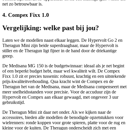
net zo betrouwbaar is.
4. Compex Fixx 1.0
Vergelijking: welke past bij jou?
Laten we de modellen naast elkaar leggen. De Hypervolt Go 2 en
Theragun Mini zijn beide superdraagbaar, maar de Hypervolt is
stiller en de Theragun ligt fijner in de hand door de driekantige
greep.
De Medisana MG 150 is de budgetwinnaar: ideaal als je net begint
of een beperkt budget hebt, maar wel kwaliteit wilt. De Compex
Fixx 1.0 zit er precies tussenin: robuust, krachtig en een uitstekende
prijs-kwaliteitverhouding. Qua kracht wint de Compex en de
Theragun het van de Medisana, maar de Medisana compenseert met
meer snelheidsstanden voor precisie. Voor de accuduur zijn de
Hypervolt en Compex aan elkaar gewaagd, met ongeveer 3 uur
gebruikstijd.
De Theragun Mini zit daar net onder. Als we kijken naar de
accessoires, bieden alle modellen de benodigde opzetstukken voor
wielrenners: ronde koppen voor grote spieren, platte voor de rug en
kleine voor de kuiten. De Theragun onderscheidt zich met een