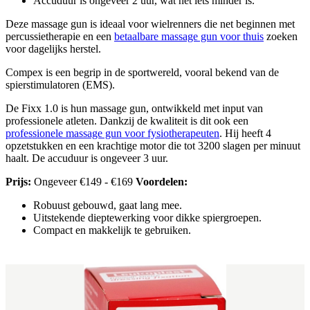
Accuduur is ongeveer 2 uur, wat net iets minder is.
Deze massage gun is ideaal voor wielrenners die net beginnen met
percussietherapie en een
betaalbare massage gun voor thuis
zoeken
voor dagelijks herstel.
Compex is een begrip in de sportwereld, vooral bekend van de
spierstimulatoren (EMS).
De Fixx 1.0 is hun massage gun, ontwikkeld met input van
professionele atleten. Dankzij de kwaliteit is dit ook een
professionele massage gun voor fysiotherapeuten
. Hij heeft 4
opzetstukken en een krachtige motor die tot 3200 slagen per minuut
haalt. De accuduur is ongeveer 3 uur.
Prijs:
Ongeveer €149 - €169
Voordelen:
Robuust gebouwd, gaat lang mee.
Uitstekende dieptewerking voor dikke spiergroepen.
Compact en makkelijk te gebruiken.