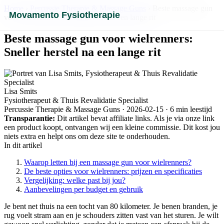
Home
›
Percussie Therapie & Massage Guns
› Beste massage gun
Movamento Fysiotherapie
voor wielrenners: Sneller herstel na een lange rit
Beste massage gun voor wielrenners:
Sneller herstel na een lange rit
Lisa Smits
Fysiotherapeut & Thuis Revalidatie Specialist
Percussie Therapie & Massage Guns · 2026-02-15 · 6 min leestijd
Transparantie:
Dit artikel bevat affiliate links. Als je via onze link
een product koopt, ontvangen wij een kleine commissie. Dit kost jou
niets extra en helpt ons om deze site te onderhouden.
In dit artikel
Waarop letten bij een massage gun voor wielrenners?
De beste opties voor wielrenners: prijzen en specificaties
Vergelijking: welke past bij jou?
Aanbevelingen per budget en gebruik
Je bent net thuis na een tocht van 80 kilometer. Je benen branden, je
rug voelt stram aan en je schouders zitten vast van het sturen. Je wilt