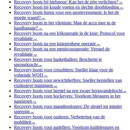
Recovery boots bij hielspoor: Kan het de pijn verlichten?
→
Recovery boots bij koude voeten en slechte doorbloeding
→
Recovery boots huren voor een sportevenement: Is het de
moeite waard?
→
Recovery boots in het vliegtuig: Mag de accu mee in de
handbagage?
→
Recovery boots na een kijkoperatie in de knie: Protocol voor
revalidatie
→
Recovery boots na een knieprothese operatie
→
Recovery boots na een meniscusoperatie: Versnel de
revalidatie
→
Recovery boots voor basketballers: Bescherm je
sprongkracht
→
Recovery boots voor crossfitters: Sneller klaar voor de
volgende WOD
→
Recovery boots voor gewichtheffers: Sneller herstellen van
explosieve trainingen
→
Recovery boots voor herstel na een zware bergwandeltocht
→
Recovery boots voor hockeyers: Voorkom blessures in het
naseizoen
→
Recovery boots voor marathonlopers: De sleutel tot minder
spierpijn
→
Recovery boots voor ouderen: Verbetering van de
mobiliteit
→
Recovery boots voor padellers: Voorkom kuitblessures en