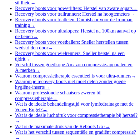
stijfheid
→
Recovery boots voor powerlifters: Herstel van zware squats
→
Recovery boots voor trailrunners: Herstel na hoogtemeters
→
Recovery boots voor triatleten: Onmisbaar voor de Ironman
training
→
Recovery boots voor ultralopers: Herstel na 100km aanval op
de benen
→
Recovery boots voor voetballers: Sneller herstellen tussen
wedstrijden door
→
Recovery boots voor wielrenners: Sneller herstel na een
tijdrit
→
Verschil tussen goedkope Amazon compressie-apparaten en
A-merken
→
Waarom compressietherapie essentieel is voor ultra-runners
→
Waarom je recovery boots niet moet delen zonder goede
hygiëne-inserts
→
Waarom professionele schaatsers zweren bij
compressietherapie
→
Wat is de ideale behandelingstijd voor lymfedrainage met de
Venen Engel?
→
Wat is de ideale luchtdruk voor compressietherapie bij herstel?
→
Wat is de maximale druk van de Reboots Go?
→
Wat is het verschil tussen sequentiële en gradiënt compressie?
→