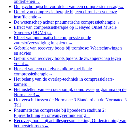
onderbenen
→
De psychologische voordelen van een compressiemassage
→
De rol van compressietherapie bij een chronisch veneuze
insufficiëntie
→
De wetenschap achter pneumatische compressietherapie
→
Effect van compressietherapie op Delayed Onset Muscle
Soreness (DOMS)
→
Effect van pneumatische compressie op de
zuurstofverzadiging in spieren
→
Gebruik van recovery boots bij trombose: Waarschuwingen
en advies
→
Gebruik van recovery boots tijdens de zwangerschap tegen
vocht
→
Herstel van een enkelverstuiking met lichte
compressietherapie
→
Het belang van de overlap-techniek in compressielaars-
kamers
→
Het instellen van een persoonlijk compressieprogramma op de
Normatec 3
→
Het verschil tussen de Normatec 3 Standard en de Normatec 3
Tall
→
Pneumatische compressie bij lipoedeem stadium 2:
Pijnverlichting en omvangvermindering
→
Recovery boots bij achillespeesontsteking: Ondersteuning van
het herstelproces
→