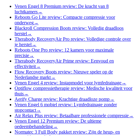
Venen Engel 8 Premium review: De kracht van 8
luchtkamers
→
Reboots Go Lite review: Compacte compressie voor
onderweg
→
Blackroll Compression Boots review: Volledig draadloos
herstel
→
Therabody RecoveryAir Pro review: Volledige controle over
je herstel
→
Reboots One Pro review: 12 kamers voor maximale
precisie
→
Therabody RecoveryAir Prime review: Eenvoud en
effectiviteit
→
Flow Recovery Boots review: Nieuwe speler op de
Nederlandse markt
→
Venen Engel 4 review: Instapmodel voor lymfedrainage
→
Optiflow compressietherapie review: Medische kwaliteit voor
thuis
→
Aerify Charge review: Krachtige draadloze pomp
→
Venen Engel 6 mobiel review: Lymfedrainage zonder
stopcontact
→
Air Relax Plus review: Betaalbare professionele compressie
→
Venen Engel 12 Premium review: De ultieme
oedeembehandeling
→
Normatec 3 Full Body pakket review: Zijn de heup- en