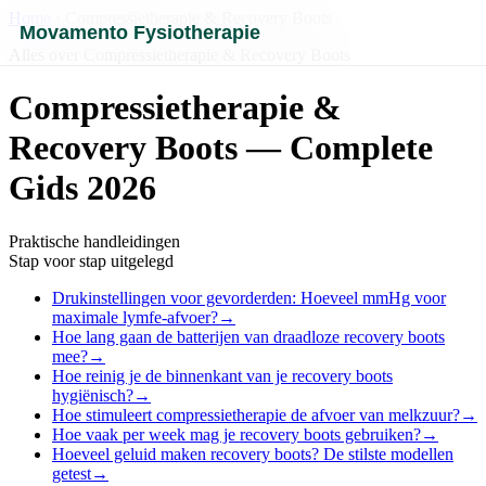
Home
› Compressietherapie & Recovery Boots
Movamento Fysiotherapie
Alles over Compressietherapie & Recovery Boots
Compressietherapie &
Recovery Boots — Complete
Gids 2026
Praktische handleidingen
Stap voor stap uitgelegd
Drukinstellingen voor gevorderden: Hoeveel mmHg voor
maximale lymfe-afvoer?
→
Hoe lang gaan de batterijen van draadloze recovery boots
mee?
→
Hoe reinig je de binnenkant van je recovery boots
hygiënisch?
→
Hoe stimuleert compressietherapie de afvoer van melkzuur?
→
Hoe vaak per week mag je recovery boots gebruiken?
→
Hoeveel geluid maken recovery boots? De stilste modellen
getest
→