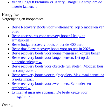
Venen Engel 8 Premium vs. Aerify Charge: De strijd om de
meeste kamers
→
Koopgidsen
Vergelijking en koopadvies
Beste Recovery Boots voor wielrenners: Top 5 modellen van
2026
→
Beste accessoires voor recovery boots: Heup- en
armstukken
→
Beste budget recovery boots onder de 400 euro
→
Beste draadloze recovery boots voor op reis in 2026
→
Beste recovery boots voor kleine mensen en kortere benen
→
Beste recovery boots voor lange mensen: Let op de
binnenbeenlengte
→
Beste recovery boots voor obstacle run atleten: Modder, kou
en compressie
→
Beste recovery boots voor rugbyspelers: Maximaal herstel na
fysieke impact
→
Beste recovery boots voor zwemmers: Schouder- en
armherstel
→
Lymfemat massage apparaat: De beste keuze voor
thuisgebruik
→
Overige