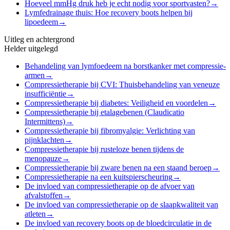
Hoeveel mmHg druk heb je echt nodig voor sportvasten?
→
Lymfedrainage thuis: Hoe recovery boots helpen bij
lipoedeem
→
Uitleg en achtergrond
Helder uitgelegd
Behandeling van lymfoedeem na borstkanker met compressie-
armen
→
Compressietherapie bij CVI: Thuisbehandeling van veneuze
insufficiëntie
→
Compressietherapie bij diabetes: Veiligheid en voordelen
→
Compressietherapie bij etalagebenen (Claudicatio
Intermittens)
→
Compressietherapie bij fibromyalgie: Verlichting van
pijnklachten
→
Compressietherapie bij rusteloze benen tijdens de
menopauze
→
Compressietherapie bij zware benen na een staand beroep
→
Compressietherapie na een kuitspierscheuring
→
De invloed van compressietherapie op de afvoer van
afvalstoffen
→
De invloed van compressietherapie op de slaapkwaliteit van
atleten
→
De invloed van recovery boots op de bloedcirculatie in de