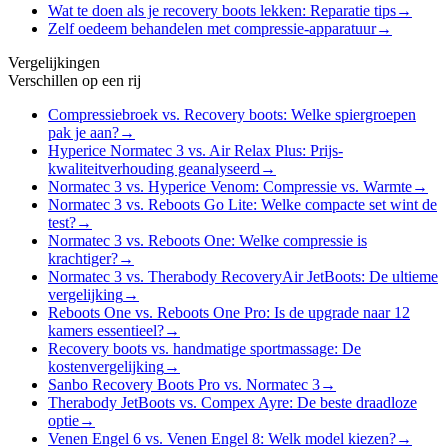
Wat te doen als je recovery boots lekken: Reparatie tips
→
Zelf oedeem behandelen met compressie-apparatuur
→
Vergelijkingen
Verschillen op een rij
Compressiebroek vs. Recovery boots: Welke spiergroepen
pak je aan?
→
Hyperice Normatec 3 vs. Air Relax Plus: Prijs-
kwaliteitverhouding geanalyseerd
→
Normatec 3 vs. Hyperice Venom: Compressie vs. Warmte
→
Normatec 3 vs. Reboots Go Lite: Welke compacte set wint de
test?
→
Normatec 3 vs. Reboots One: Welke compressie is
krachtiger?
→
Normatec 3 vs. Therabody RecoveryAir JetBoots: De ultieme
vergelijking
→
Reboots One vs. Reboots One Pro: Is de upgrade naar 12
kamers essentieel?
→
Recovery boots vs. handmatige sportmassage: De
kostenvergelijking
→
Sanbo Recovery Boots Pro vs. Normatec 3
→
Therabody JetBoots vs. Compex Ayre: De beste draadloze
optie
→
Venen Engel 6 vs. Venen Engel 8: Welk model kiezen?
→