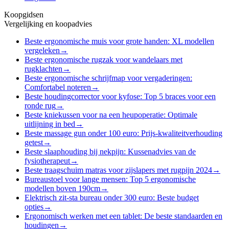
Koopgidsen
Vergelijking en koopadvies
Beste ergonomische muis voor grote handen: XL modellen
vergeleken
→
Beste ergonomische rugzak voor wandelaars met
rugklachten
→
Beste ergonomische schrijfmap voor vergaderingen:
Comfortabel noteren
→
Beste houdingcorrector voor kyfose: Top 5 braces voor een
ronde rug
→
Beste kniekussen voor na een heupoperatie: Optimale
uitlijning in bed
→
Beste massage gun onder 100 euro: Prijs-kwaliteitverhouding
getest
→
Beste slaaphouding bij nekpijn: Kussenadvies van de
fysiotherapeut
→
Beste traagschuim matras voor zijslapers met rugpijn 2024
→
Bureaustoel voor lange mensen: Top 5 ergonomische
modellen boven 190cm
→
Elektrisch zit-sta bureau onder 300 euro: Beste budget
opties
→
Ergonomisch werken met een tablet: De beste standaarden en
houdingen
→