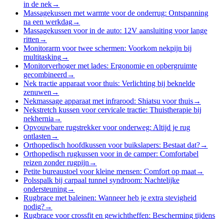
in de nek
→
Massagekussen met warmte voor de onderrug: Ontspanning
na een werkdag
→
Massagekussen voor in de auto: 12V aansluiting voor lange
ritten
→
Monitorarm voor twee schermen: Voorkom nekpijn bij
multitasking
→
Monitorverhoger met lades: Ergonomie en opbergruimte
gecombineerd
→
Nek tractie apparaat voor thuis: Verlichting bij beknelde
zenuwen
→
Nekmassage apparaat met infrarood: Shiatsu voor thuis
→
Nekstretch kussen voor cervicale tractie: Thuistherapie bij
nekhernia
→
Opvouwbare rugstrekker voor onderweg: Altijd je rug
ontlasten
→
Orthopedisch hoofdkussen voor buikslapers: Bestaat dat?
→
Orthopedisch rugkussen voor in de camper: Comfortabel
reizen zonder rugpijn
→
Petite bureaustoel voor kleine mensen: Comfort op maat
→
Polsspalk bij carpaal tunnel syndroom: Nachtelijke
ondersteuning
→
Rugbrace met baleinen: Wanneer heb je extra stevigheid
nodig?
→
Rugbrace voor crossfit en gewichtheffen: Bescherming tijdens