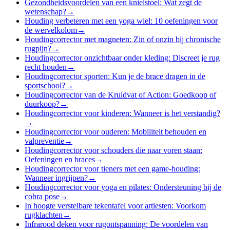
Gezondheidsvoordelen van een knielstoel: Wat zegt de
wetenschap?
→
Houding verbeteren met een yoga wiel: 10 oefeningen voor
de wervelkolom
→
Houdingcorrector met magneten: Zin of onzin bij chronische
rugpijn?
→
Houdingcorrector onzichtbaar onder kleding: Discreet je rug
recht houden
→
Houdingcorrector sporten: Kun je de brace dragen in de
sportschool?
→
Houdingcorrector van de Kruidvat of Action: Goedkoop of
duurkoop?
→
Houdingcorrector voor kinderen: Wanneer is het verstandig?
→
Houdingcorrector voor ouderen: Mobiliteit behouden en
valpreventie
→
Houdingcorrector voor schouders die naar voren staan:
Oefeningen en braces
→
Houdingcorrector voor tieners met een game-houding:
Wanneer ingrijpen?
→
Houdingcorrector voor yoga en pilates: Ondersteuning bij de
cobra pose
→
In hoogte verstelbare tekentafel voor artiesten: Voorkom
rugklachten
→
Infrarood deken voor rugontspanning: De voordelen van