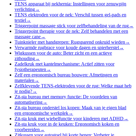
TENS apparaat bij nekhernia: Instellingen voor zenuwpijn
verlichting
→
TENS elektroden voor de nek: Verschil tussen gel-pads en
textiel
→
Triggerpoint massage stick voor zelfbehandeling van de rug
→
Triggerpoint therapie voor de nek: Zelf behandelen met een
massage cane
→
Tuinknieler met handgrepen: Rugsparend onkruid wieden
→
Verwarmde rugbrace voor koude dagen en spierherstel
→
Wigkussen voor de auto: Beter zicht en een actieve
zithouding
→
Zadelkruk met kantelmechanisme: Actief zitten voor
fysiotherapeuten
→
Zelf een ergonomisch bureau bouwen: Afmetingen en
materialen
→
Zelfklevende TENS-elektroden voor de rug: Welke maat heb
je nodig?
→
Zit-sta bureau met memory functie: De voordelen van
automatisering
→
Zit-sta bureau onderstel los kopen: Maak van je eigen blad
een ergonomische werkplek
→
Zit-sta kruk met wiebelfunctie voor kinderen met ADHD
→
Zit-sta kruk voor in de keuken: Ergonomisch koken en
voorbereiden
→
Zitkussen voor autostoel bij korte benen: Verbeter je