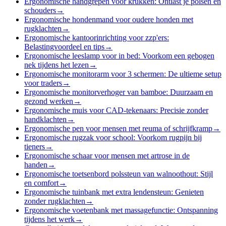
Ergonomische handgrepen voor krukken: Ontlast je polsen en
schouders
→
Ergonomische hondenmand voor oudere honden met
rugklachten
→
Ergonomische kantoorinrichting voor zzp'ers:
Belastingvoordeel en tips
→
Ergonomische leeslamp voor in bed: Voorkom een gebogen
nek tijdens het lezen
→
Ergonomische monitorarm voor 3 schermen: De ultieme setup
voor traders
→
Ergonomische monitorverhoger van bamboe: Duurzaam en
gezond werken
→
Ergonomische muis voor CAD-tekenaars: Precisie zonder
handklachten
→
Ergonomische pen voor mensen met reuma of schrijfkramp
→
Ergonomische rugzak voor school: Voorkom rugpijn bij
tieners
→
Ergonomische schaar voor mensen met artrose in de
handen
→
Ergonomische toetsenbord polssteun van walnoothout: Stijl
en comfort
→
Ergonomische tuinbank met extra lendensteun: Genieten
zonder rugklachten
→
Ergonomische voetenbank met massagefunctie: Ontspanning
tijdens het werk
→