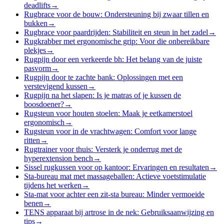
deadlifts
→
Rugbrace voor de bouw: Ondersteuning bij zwaar tillen en
bukken
→
Rugbrace voor paardrijden: Stabiliteit en steun in het zadel
→
Rugkrabber met ergonomische grip: Voor die onbereikbare
plekjes
→
Rugpijn door een verkeerde bh: Het belang van de juiste
pasvorm
→
Rugpijn door te zachte bank: Oplossingen met een
verstevigend kussen
→
Rugpijn na het slapen: Is je matras of je kussen de
boosdoener?
→
Rugsteun voor houten stoelen: Maak je eetkamerstoel
ergonomisch
→
Rugsteun voor in de vrachtwagen: Comfort voor lange
ritten
→
Rugtrainer voor thuis: Versterk je onderrug met de
hyperextension bench
→
Sissel rugkussen voor op kantoor: Ervaringen en resultaten
→
Sta-bureau mat met massageballen: Actieve voetstimulatie
tijdens het werken
→
Sta-mat voor achter een zit-sta bureau: Minder vermoeide
benen
→
TENS apparaat bij artrose in de nek: Gebruiksaanwijzing en
tips
→