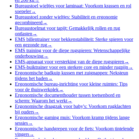
en 200 kg
→
Bureaustoel wieltjes voor laminaat: Voorkom krassen en rol
soepeler
→
Bureaustoel zonder wieltjes: Stabiliteit en ergonomie
gecombineerd
→
Bureaustoelmat voor tapijt: Gemakkelijk rollen en rug
ontlasten
→
EMS billentrainer voor bekkenstabiliteit: Sterke spieren voor
een gezonde rug
→
EMS training voor de diepe rugspieren: Wetenschappelijke
onderbouwing
→
EMS-apparaat voor versterking van de diepe rugspieren
→
EMS-buiktrainer voor een sterkere core en minder rugpijn
→
Ergonomische badkuip kussen met zuignappen: Neksteun
tijdens het baden
→
Ergonomische bureau-inrichting voor kleine ruimtes: Tips
voor de thuiswerkplek
→
Ergonomische documenthouder tussen toetsenbord en
scherm: Waarom het werkt
→
Ergonomische draagzak voor baby's: Voorkom rugklachten
bij ouders
→
Ergonomische gaming muis: Voorkom kramp tijdens lange
sessies
→
Ergonomische handgrepen voor de fiets: Voorkom tintelende
vingers
→