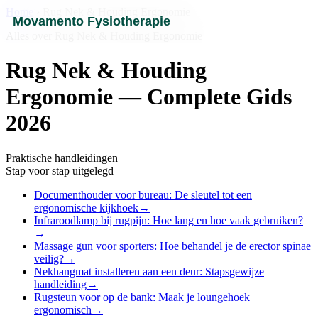
Home
› Rug Nek & Houding Ergonomie
Movamento Fysiotherapie
Alles over Rug Nek & Houding Ergonomie
Rug Nek & Houding
Ergonomie — Complete Gids
2026
Praktische handleidingen
Stap voor stap uitgelegd
Documenthouder voor bureau: De sleutel tot een
ergonomische kijkhoek
→
Infraroodlamp bij rugpijn: Hoe lang en hoe vaak gebruiken?
→
Massage gun voor sporters: Hoe behandel je de erector spinae
veilig?
→
Nekhangmat installeren aan een deur: Stapsgewijze
handleiding
→
Rugsteun voor op de bank: Maak je loungehoek
ergonomisch
→