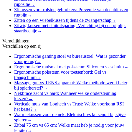
rijpositie
→
Zitkussen voor rolstoelgebruikers: Preventie van decubitus en
rugpijn
→
Zitten op een wiebelkussen tijdens de zwangerschap
→
Zitwig kussen met stuituitsparing: Verlichting bij een pijnlijk
staartbeentje
→
Vergelijkingen
Verschillen op een rij
Ergonomische gaming stoel vs bureaustoel: Wat is gezonder
voor je rug?
→
Ergonomische muismat met polssteun: Siliconen vs schuim
→
Ergonomische polssteun voor toetsenbord: Gel vs
traagschuim
→
Massage gun vs TENS apparaat: Welke methode werkt beter
bij spierherstel?
→
Nekbrace zacht vs hard: Wanneer welke ondersteuning
kiezen?
→
Verticale muis van Logitech vs Trust: Welke voorkomt RSI
het beste?
→
Warmtekussen voor de nek: Elektrisch vs kersenpit bij stijve
spieren
→
Zitbal 75 cm vs 65 cm: Welke maat heb je nodig voor jouw
lengte?
→