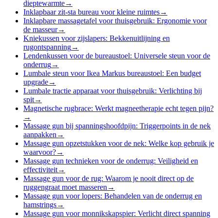
dieptewarmte
→
Inklapbaar zit-sta bureau voor kleine ruimtes
→
Inklapbare massagetafel voor thuisgebruik: Ergonomie voor
de masseur
→
Kniekussen voor zijslapers: Bekkenuitlijning en
rugontspanning
→
Lendenkussen voor de bureaustoel: Universele steun voor de
onderrug
→
Lumbale steun voor Ikea Markus bureaustoel: Een budget
upgrade
→
Lumbale tractie apparaat voor thuisgebruik: Verlichting bij
spit
→
Magnetische rugbrace: Werkt magneetherapie echt tegen pijn?
→
Massage gun bij spanningshoofdpijn: Triggerpoints in de nek
aanpakken
→
Massage gun opzetstukken voor de nek: Welke kop gebruik je
waarvoor?
→
Massage gun technieken voor de onderrug: Veiligheid en
effectiviteit
→
Massage gun voor de rug: Waarom je nooit direct op de
ruggengraat moet masseren
→
Massage gun voor lopers: Behandelen van de onderrug en
hamstrings
→
Massage gun voor monnikskapspier: Verlicht direct spanning