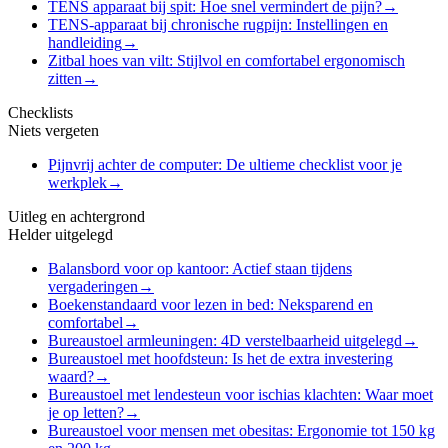
TENS apparaat bij spit: Hoe snel vermindert de pijn?
→
TENS-apparaat bij chronische rugpijn: Instellingen en
handleiding
→
Zitbal hoes van vilt: Stijlvol en comfortabel ergonomisch
zitten
→
Checklists
Niets vergeten
Pijnvrij achter de computer: De ultieme checklist voor je
werkplek
→
Uitleg en achtergrond
Helder uitgelegd
Balansbord voor op kantoor: Actief staan tijdens
vergaderingen
→
Boekenstandaard voor lezen in bed: Neksparend en
comfortabel
→
Bureaustoel armleuningen: 4D verstelbaarheid uitgelegd
→
Bureaustoel met hoofdsteun: Is het de extra investering
waard?
→
Bureaustoel met lendesteun voor ischias klachten: Waar moet
je op letten?
→
Bureaustoel voor mensen met obesitas: Ergonomie tot 150 kg