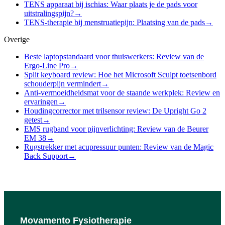
TENS apparaat bij ischias: Waar plaats je de pads voor
uitstralingspijn?
→
TENS-therapie bij menstruatiepijn: Plaatsing van de pads
→
Overige
Beste laptopstandaard voor thuiswerkers: Review van de
Ergo-Line Pro
→
Split keyboard review: Hoe het Microsoft Sculpt toetsenbord
schouderpijn vermindert
→
Anti-vermoeidheidsmat voor de staande werkplek: Review en
ervaringen
→
Houdingcorrector met trilsensor review: De Upright Go 2
getest
→
EMS rugband voor pijnverlichting: Review van de Beurer
EM 38
→
Rugstrekker met acupressuur punten: Review van de Magic
Back Support
→
Movamento Fysiotherapie