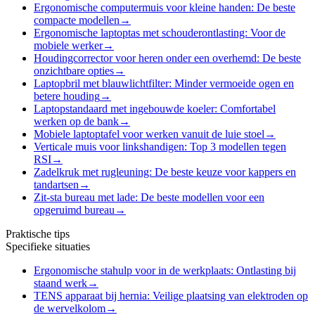
Ergonomische computermuis voor kleine handen: De beste
compacte modellen
→
Ergonomische laptoptas met schouderontlasting: Voor de
mobiele werker
→
Houdingcorrector voor heren onder een overhemd: De beste
onzichtbare opties
→
Laptopbril met blauwlichtfilter: Minder vermoeide ogen en
betere houding
→
Laptopstandaard met ingebouwde koeler: Comfortabel
werken op de bank
→
Mobiele laptoptafel voor werken vanuit de luie stoel
→
Verticale muis voor linkshandigen: Top 3 modellen tegen
RSI
→
Zadelkruk met rugleuning: De beste keuze voor kappers en
tandartsen
→
Zit-sta bureau met lade: De beste modellen voor een
opgeruimd bureau
→
Praktische tips
Specifieke situaties
Ergonomische stahulp voor in de werkplaats: Ontlasting bij
staand werk
→
TENS apparaat bij hernia: Veilige plaatsing van elektroden op
de wervelkolom
→