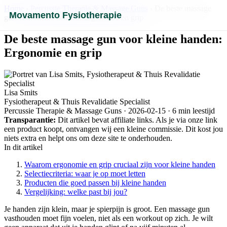
Home
›
Percussie Therapie & Massage Guns
› De beste massage
Movamento Fysiotherapie
gun voor kleine handen: Ergonomie en grip
De beste massage gun voor kleine handen:
Ergonomie en grip
Lisa Smits
Fysiotherapeut & Thuis Revalidatie Specialist
Percussie Therapie & Massage Guns · 2026-02-15 · 6 min leestijd
Transparantie:
Dit artikel bevat affiliate links. Als je via onze link
een product koopt, ontvangen wij een kleine commissie. Dit kost jou
niets extra en helpt ons om deze site te onderhouden.
In dit artikel
Waarom ergonomie en grip cruciaal zijn voor kleine handen
Selectiecriteria: waar je op moet letten
Producten die goed passen bij kleine handen
Vergelijking: welke past bij jou?
Je handen zijn klein, maar je spierpijn is groot. Een massage gun
vasthouden moet fijn voelen, niet als een workout op zich. Je wilt