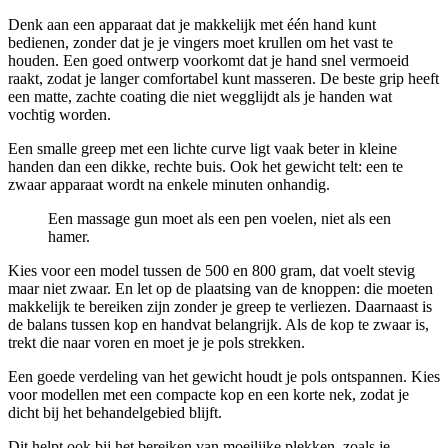
Denk aan een apparaat dat je makkelijk met één hand kunt
bedienen, zonder dat je je vingers moet krullen om het vast te
houden. Een goed ontwerp voorkomt dat je hand snel vermoeid
raakt, zodat je langer comfortabel kunt masseren. De beste grip heeft
een matte, zachte coating die niet wegglijdt als je handen wat
vochtig worden.
Een smalle greep met een lichte curve ligt vaak beter in kleine
handen dan een dikke, rechte buis. Ook het gewicht telt: een te
zwaar apparaat wordt na enkele minuten onhandig.
Een massage gun moet als een pen voelen, niet als een
hamer.
Kies voor een model tussen de 500 en 800 gram, dat voelt stevig
maar niet zwaar. En let op de plaatsing van de knoppen: die moeten
makkelijk te bereiken zijn zonder je greep te verliezen. Daarnaast is
de balans tussen kop en handvat belangrijk. Als de kop te zwaar is,
trekt die naar voren en moet je je pols strekken.
Een goede verdeling van het gewicht houdt je pols ontspannen. Kies
voor modellen met een compacte kop en een korte nek, zodat je
dicht bij het behandelgebied blijft.
Dit helpt ook bij het bereiken van moeilijke plekken, zoals je