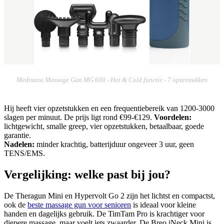
Medisana Massage Gun MG 600 - Hot & Cold functie - 7 opzetstukken
Hij heeft vier opzetstukken en een frequentiebereik van 1200-3000
slagen per minuut. De prijs ligt rond €99-€129.
Voordelen:
lichtgewicht, smalle greep, vier opzetstukken, betaalbaar, goede
garantie.
Nadelen:
minder krachtig, batterijduur ongeveer 3 uur, geen
TENS/EMS.
Vergelijking: welke past bij jou?
De Theragun Mini en Hypervolt Go 2 zijn het lichtst en compactst,
ook de
beste massage gun voor senioren
is ideaal voor kleine
handen en dagelijks gebruik. De TimTam Pro is krachtiger voor
diepere massage, maar voelt iets zwaarder. De Breo iNeck Mini is