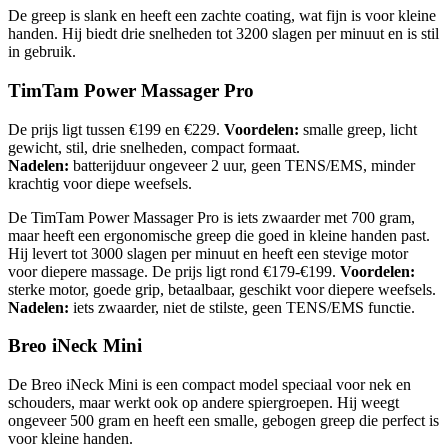
De greep is slank en heeft een zachte coating, wat fijn is voor kleine
handen. Hij biedt drie snelheden tot 3200 slagen per minuut en is stil
in gebruik.
TimTam Power Massager Pro
De prijs ligt tussen €199 en €229.
Voordelen:
smalle greep, licht
gewicht, stil, drie snelheden, compact formaat.
Nadelen:
batterijduur ongeveer 2 uur, geen TENS/EMS, minder
krachtig voor diepe weefsels.
De TimTam Power Massager Pro is iets zwaarder met 700 gram,
maar heeft een ergonomische greep die goed in kleine handen past.
Hij levert tot 3000 slagen per minuut en heeft een stevige motor
voor diepere massage. De prijs ligt rond €179-€199.
Voordelen:
sterke motor, goede grip, betaalbaar, geschikt voor diepere weefsels.
Nadelen:
iets zwaarder, niet de stilste, geen TENS/EMS functie.
Breo iNeck Mini
De Breo iNeck Mini is een compact model speciaal voor nek en
schouders, maar werkt ook op andere spiergroepen. Hij weegt
ongeveer 500 gram en heeft een smalle, gebogen greep die perfect is
voor kleine handen.