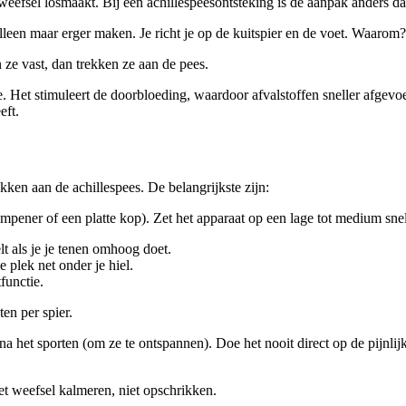
weefsel losmaakt. Bij een achillespeesontsteking is de aanpak anders dan
 alleen maar erger maken. Je richt je op de kuitspier en de voet. Waarom?
 ze vast, dan trekken ze aan de pees.
. Het stimuleert de doorbloeding, waardoor afvalstoffen sneller afgevoer
eft.
kken aan de achillespees. De belangrijkste zijn:
mpener of een platte kop). Zet het apparaat op een lage tot medium sn
lt als je je tenen omhoog doet.
 plek net onder je hiel.
functie.
ten per spier.
 het sporten (om ze te ontspannen). Doe het nooit direct op de pijnlijk
het weefsel kalmeren, niet opschrikken.