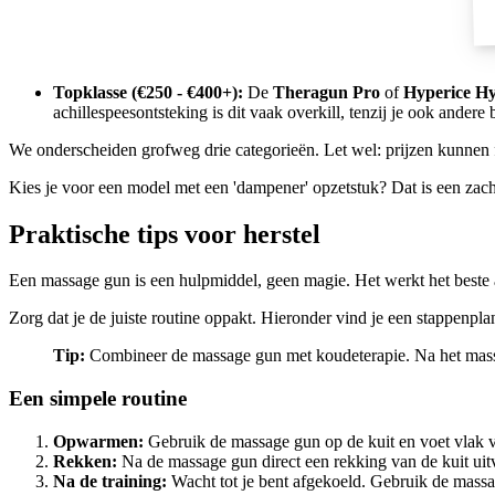
Topklasse (€250 - €400+):
De
Theragun Pro
of
Hyperice Hy
achillespeesontsteking is dit vaak overkill, tenzij je ook andere b
We onderscheiden grofweg drie categorieën. Let wel: prijzen kunnen fluc
Kies je voor een model met een 'dampener' opzetstuk? Dat is een zacht
Praktische tips voor herstel
Een massage gun is een hulpmiddel, geen magie. Het werkt het beste a
Zorg dat je de juiste routine oppakt. Hieronder vind je een stappenpla
Tip:
Combineer de massage gun met koudeterapie. Na het masser
Een simpele routine
Opwarmen:
Gebruik de massage gun op de kuit en voet vlak vo
Rekken:
Na de massage gun direct een rekking van de kuit uit
Na de training:
Wacht tot je bent afgekoeld. Gebruik de massa