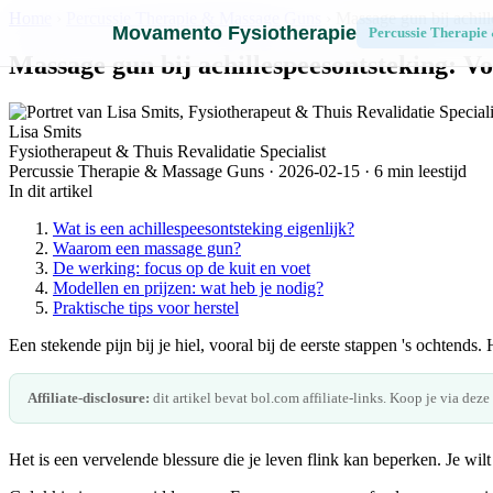
Home
›
Percussie Therapie & Massage Guns
› Massage gun bij achill
Movamento Fysiotherapie
Percussie Therapie
Massage gun bij achillespeesontsteking: Vo
Lisa Smits
Fysiotherapeut & Thuis Revalidatie Specialist
Percussie Therapie & Massage Guns · 2026-02-15 · 6 min leestijd
In dit artikel
Wat is een achillespeesontsteking eigenlijk?
Waarom een massage gun?
De werking: focus op de kuit en voet
Modellen en prijzen: wat heb je nodig?
Praktische tips voor herstel
Een stekende pijn bij je hiel, vooral bij de eerste stappen 's ochtend
Affiliate-disclosure:
dit artikel bevat bol.com affiliate-links. Koop je via deze
Het is een vervelende blessure die je leven flink kan beperken. Je wilt 