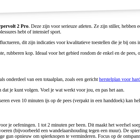
pervolt 2 Pro
. Deze zijn voor serieuze atleten. Ze zijn stiller, hebb
lessures hebt of intensief sport.
tueren, dit zijn indicaties voor kwalitatieve toestellen die je bij ons i
e, rubberen kop. Ideaal voor het gebied rondom de enkel en de pees, om
ls onderdeel van een totaalplan, zoals een gericht
herstelplan voor har
n dat je kunt volgen. Voel je wat werkt voor jou, en pas het aan.
en even 10 minuten ijs op de pees (verpakt in een handdoek) kan help
or je oefeningen. 1 tot 2 minuten per been. Dit maakt het weefsel soep
voeren (bijvoorbeeld een wandelaarshouding tegen een muur). De spier 
ge gun opnieuw om spierknopen te verminderen. Focus op de ontspanning