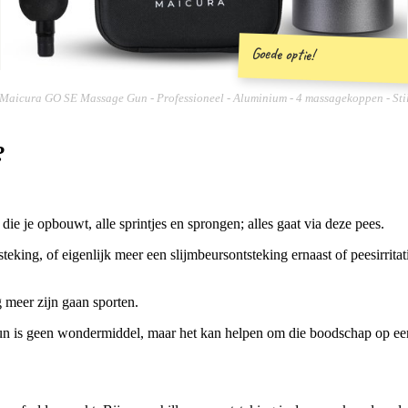
Goede optie!
Maicura GO SE Massage Gun - Professioneel - Aluminium - 4 massagekoppen - Sti
?
g die je opbouwt, alle sprintjes en sprongen; alles gaat via deze pees.
steking, of eigenlijk meer een slijmbeursontsteking ernaast of peesirrita
 meer zijn gaan sporten.
un is geen wondermiddel, maar het kan helpen om die boodschap op een