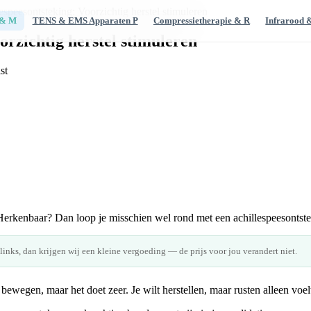
espeesontsteking: Voorzichtig herstel stimuleren
 & M
TENS & EMS Apparaten P
Compressietherapie & R
Infrarood 
orzichtig herstel stimuleren
s. Herkenbaar? Dan loop je misschien wel rond met een achillespeesontst
 links, dan krijgen wij een kleine vergoeding — de prijs voor jou verandert niet.
bewegen, maar het doet zeer. Je wilt herstellen, maar rusten alleen voelt 