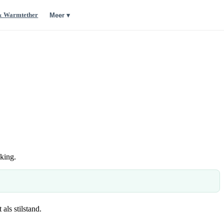
& Warmtether
Meer ▾
eking.
als stilstand.