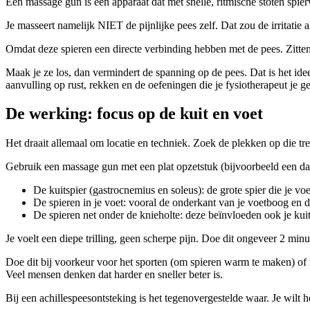
Een massage gun is een apparaat dat met snelle, ritmische stoten spier
Je masseert namelijk NIET de pijnlijke pees zelf. Dat zou de irritatie
Omdat deze spieren een directe verbinding hebben met de pees. Zitten
Maak je ze los, dan vermindert de spanning op de pees. Dat is het idee
aanvulling op rust, rekken en de oefeningen die je fysiotherapeut je ge
De werking: focus op de kuit en voet
Het draait allemaal om locatie en techniek. Zoek de plekken op die tre
Gebruik een massage gun met een plat opzetstuk (bijvoorbeeld een da
De kuitspier (gastrocnemius en soleus): de grote spier die je voe
De spieren in je voet: vooral de onderkant van je voetboog en de
De spieren net onder de knieholte: deze beïnvloeden ook je kuit
Je voelt een diepe trilling, geen scherpe pijn. Doe dit ongeveer 2 minu
Doe dit bij voorkeur voor het sporten (om spieren warm te maken) of na
Veel mensen denken dat harder en sneller beter is.
Bij een achillespeesontsteking is het tegenovergestelde waar. Je wilt 