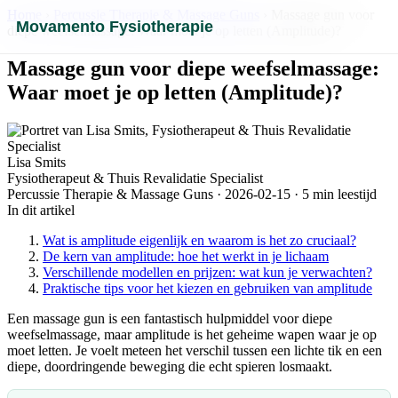
Home
›
Percussie Therapie & Massage Guns
› Massage gun voor
Movamento Fysiotherapie
diepe weefselmassage: Waar moet je op letten (Amplitude)?
Massage gun voor diepe weefselmassage:
Waar moet je op letten (Amplitude)?
Lisa Smits
Fysiotherapeut & Thuis Revalidatie Specialist
Percussie Therapie & Massage Guns · 2026-02-15 · 5 min leestijd
In dit artikel
Wat is amplitude eigenlijk en waarom is het zo cruciaal?
De kern van amplitude: hoe het werkt in je lichaam
Verschillende modellen en prijzen: wat kun je verwachten?
Praktische tips voor het kiezen en gebruiken van amplitude
Een massage gun is een fantastisch hulpmiddel voor diepe
weefselmassage, maar amplitude is het geheime wapen waar je op
moet letten. Je voelt meteen het verschil tussen een lichte tik en een
diepe, doordringende beweging die echt spieren losmaakt.